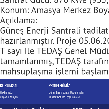
Konum: Amasya Merkez Boya
Açıklama:
Güneş Enerji Santrali tadila
hazırlanmıştır. Proje 05.06.
T sayı ile TEDAŞ Genel Müdü
tamamlanmış, TEDAŞ tarafınd
mahsuplaşma işlemi başlamış
KURUMSAL
PROJELERİMİZ
Hakkımızda
Güneş Enerji Santal Uygulamaları
Vizyon & Misyon
Yüksek Gerilim Uygulamaları