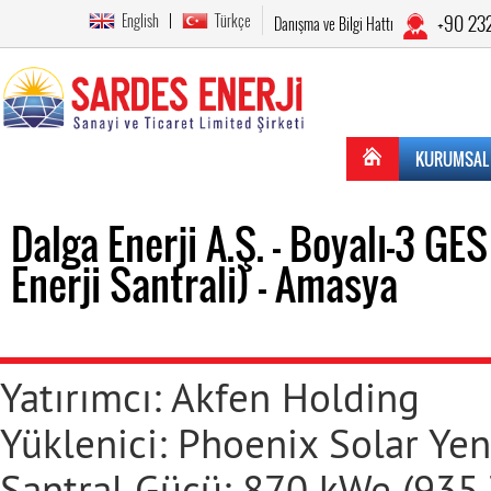
English
Türkçe
+90 23
Danışma ve Bilgi Hattı
KURUMSAL
Dalga Enerji A.Ş. - Boyalı-3 G
Enerji Santrali) - Amasya
Yatırımcı: Akfen Holding
Yüklenici: Phoenix Solar Yeni
Santral Gücü: 870 kWe (935