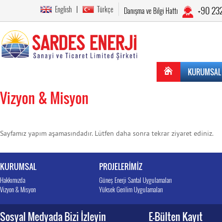
English
Türkçe
+90 23
Danışma ve Bilgi Hattı
KURUMSAL
Vizyon & Misyon
Sayfamız yapım aşamasındadır. Lütfen daha sonra tekrar ziyaret ediniz.
KURUMSAL
PROJELERİMİZ
Hakkımızda
Güneş Enerji Santal Uygulamaları
Vizyon & Misyon
Yüksek Gerilim Uygulamaları
Sosyal Medyada Bizi İzleyin
E-Bülten Kayıt