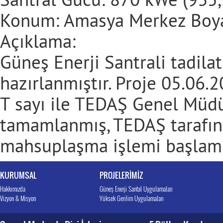
Konum: Amasya Merkez Boya
Açıklama:
Güneş Enerji Santrali tadila
hazırlanmıştır. Proje 05.06.
T sayı ile TEDAŞ Genel Müd
tamamlanmış, TEDAŞ tarafınd
mahsuplaşma işlemi başlamış
KURUMSAL
PROJELERİMİZ
Hakkımızda
Güneş Enerji Santal Uygulamaları
Vizyon & Misyon
Yüksek Gerilim Uygulamaları