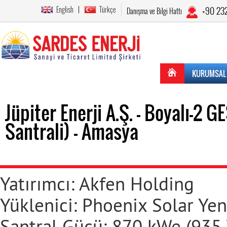
English
Türkçe
+90 23
Danışma ve Bilgi Hattı
KURUMSAL
Jüpiter Enerji A.Ş. - Boyalı-2 
Santrali) - Amasya
Yatırımcı: Akfen Holding
Yüklenici: Phoenix Solar Yeni
Santral Gücü: 870 kWe (935